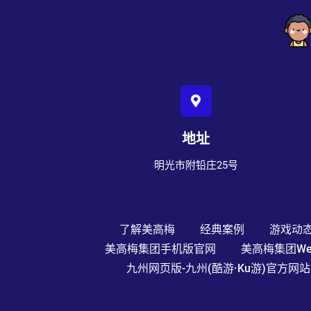
地址
明光市附铅庄25号
了解美高梅
经典案例
游戏动
美高梅集团手机版官网
美高梅集团W
九州网页版-九州(酷游·ku游)官方网站