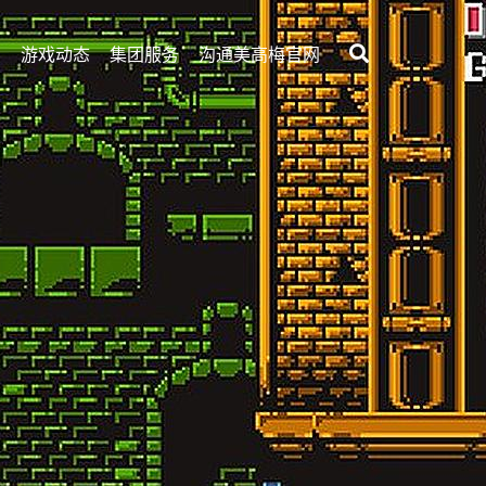
例
游戏动态
集团服务
沟通美高梅官网