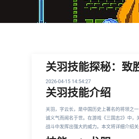
关羽技能探秘：致
2026-04-15 14:54:27
关羽技能介绍
关羽，字云长，是中国历史上著名的将领之一
诚义气而闻名于世。在游戏《三国志2》中，
战斗中发挥出强大的威力。本文将详细介绍关