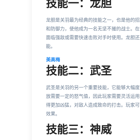
技能一：龙胆
龙胆是关羽最为经典的技能之一，也是他的招
和防御力，使他成为一名无坚不摧的战士。在
面临强敌或需要快速击败对手时使用。龙胆还
能。
美高梅
技能二：武圣
武圣是关羽的另一个重要技能，它能够大幅度
放需要一定的怒气值，因此玩家需要灵活运用
得更加凶猛，对敌人造成致命的打击。玩家可
效果。
技能三：神威