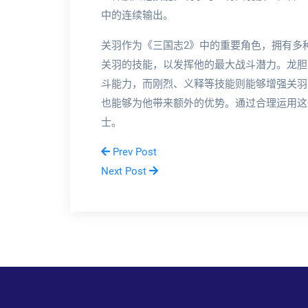
中的连续输出。
关羽作为《三国志2》中的重要角色，拥有多
关羽的技能，以发挥他的最大战斗潜力。龙胆
斗能力，而刚烈、义释等技能则能够增强关羽
也能够为他带来额外的优势。通过合理运用这
士。
Prev Post
Next Post